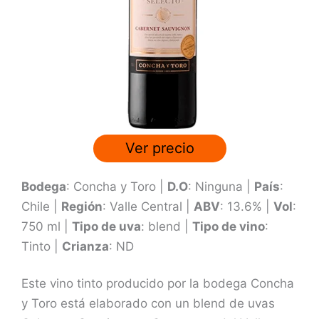
o
n
3
.
6
d
e
Ver precio
5
Bodega
: Concha y Toro |
D.O
: Ninguna |
País
:
Chile |
Región
: Valle Central |
ABV
: 13.6% |
Vol
:
750 ml |
Tipo de uva
: blend |
Tipo de vino
:
Tinto |
Crianza
: ND
Este vino tinto producido por la bodega Concha
y Toro está elaborado con un blend de uvas