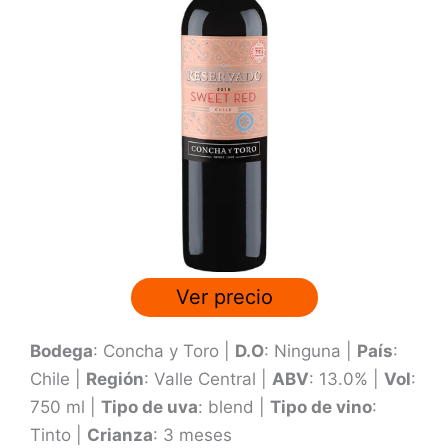
a
d
o
c
o
n
3
.
6
d
e
Ver precio
5
Bodega
: Concha y Toro |
D.O
: Ninguna |
País
:
Chile |
Región
: Valle Central |
ABV
: 13.0% |
Vol
:
750 ml |
Tipo de uva
: blend |
Tipo de vino
:
Tinto |
Crianza
: 3 meses