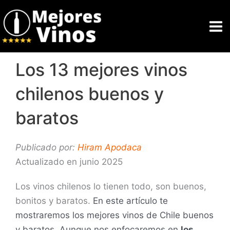
Ir
al
contenido
Los 13 mejores vinos
chilenos buenos y
baratos
Publicado por:
Hiram Apodaca
Actualizado en junio 2025
Los vinos chilenos lo tienen todo, son buenos,
bonitos y baratos.
En este artículo te
mostraremos los mejores vinos de Chile buenos
y baratos.
Aunque nos enfocaremos en
los