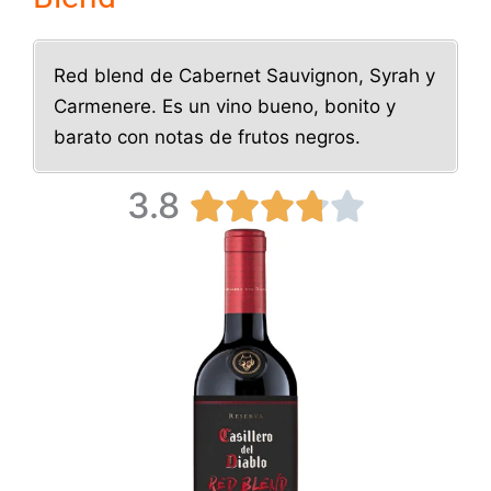
Red blend de Cabernet Sauvignon, Syrah y
Carmenere. Es un vino bueno, bonito y
barato con notas de frutos negros.
3.8
V





a
l
o
r
a
d
o
c
o