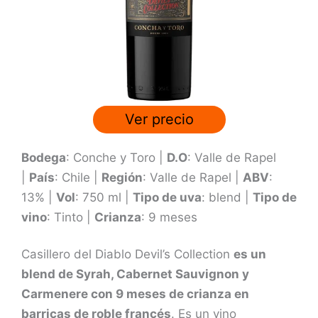
n
3
.
8
d
e
Ver precio
5
Bodega
: Conche y Toro |
D.O
: Valle de Rapel
|
País
: Chile |
Región
: Valle de Rapel |
ABV
:
13% |
Vol
: 750 ml |
Tipo de uva
: blend |
Tipo de
vino
: Tinto |
Crianza
: 9 meses
Casillero del Diablo Devil’s Collection
es un
blend de Syrah, Cabernet Sauvignon y
Carmenere con 9 meses de crianza en
barricas de roble francés
. Es un vino