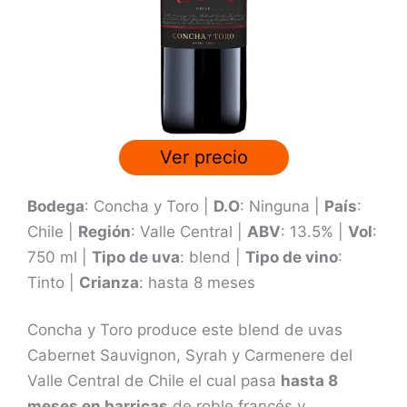
n
3
.
8
d
e
Ver precio
5
Bodega
: Concha y Toro |
D.O
: Ninguna |
País
:
Chile |
Región
: Valle Central |
ABV
: 13.5% |
Vol
:
750 ml |
Tipo de uva
: blend |
Tipo de vino
:
Tinto |
Crianza
: hasta 8 meses
Concha y Toro produce este blend de uvas
Cabernet Sauvignon, Syrah y Carmenere del
Valle Central de Chile el cual pasa
hasta 8
meses en barricas
de roble francés y