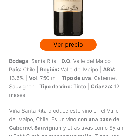
3
.
7
d
e
Ver precio
5
Bodega
: Santa Rita |
D.O
: Valle del Maipo |
País
: Chile |
Región
: Valle del Maipo |
ABV
:
13.6% |
Vol
: 750 ml |
Tipo de uva
: Cabernet
Sauvignon |
Tipo de vino
: Tinto |
Crianza
: 12
meses
Viña Santa Rita produce este vino en el Valle
del Maipo, Chile. Es un vino
con una base de
Cabernet Sauvignon
y otras uvas como Syrah