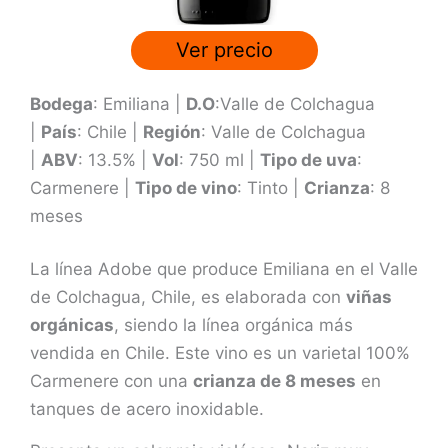
d
e
Ver precio
5
Bodega
: Emiliana |
D.O
:Valle de Colchagua
|
País
: Chile |
Región
: Valle de Colchagua
|
ABV
: 13.5% |
Vol
: 750 ml |
Tipo de uva
:
Carmenere |
Tipo de vino
: Tinto |
Crianza
: 8
meses
La línea Adobe que produce Emiliana en el Valle
de Colchagua, Chile, es elaborada con
viñas
orgánicas
, siendo la línea orgánica más
vendida en Chile. Este vino es un varietal 100%
Carmenere con una
crianza de 8 meses
en
tanques de acero inoxidable.