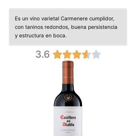
Es un vino varietal Carmenere cumplidor,
con taninos redondos, buena persistencia
y estructura en boca.
3.6
V





a
l
o
r
a
d
o
c
o