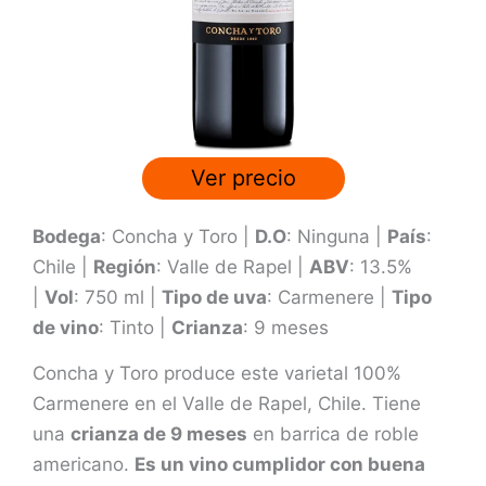
n
3
.
6
d
e
Ver precio
5
Bodega
: Concha y Toro |
D.O
: Ninguna |
País
:
Chile |
Región
: Valle de Rapel |
ABV
: 13.5%
|
Vol
: 750 ml |
Tipo de uva
: Carmenere |
Tipo
de vino
: Tinto |
Crianza
: 9 meses
Concha y Toro produce este varietal 100%
Carmenere en el Valle de Rapel, Chile. Tiene
una
crianza de 9 meses
en barrica de roble
americano.
Es un vino cumplidor con buena