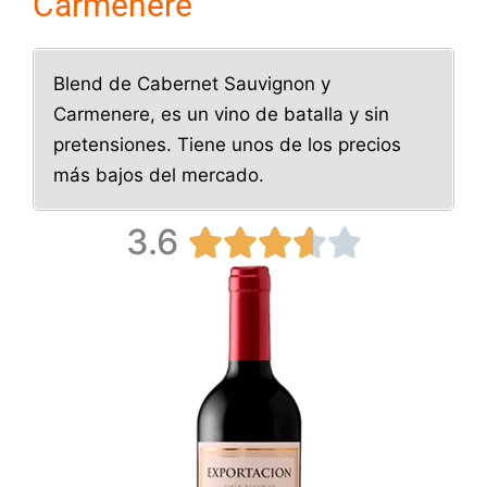
Carmenere
Blend de Cabernet Sauvignon y
Carmenere, es un vino de batalla y sin
pretensiones. Tiene unos de los precios
más bajos del mercado.
3.6
V





a
l
o
r
a
d
o
c