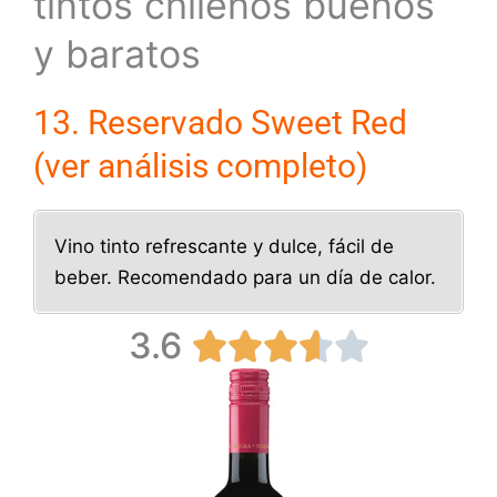
tintos chilenos buenos
y baratos
13. Reservado Sweet Red
(ver análisis completo)
Vino tinto refrescante y dulce, fácil de
beber. Recomendado para un día de calor.
3.6
V





a
l
o
r