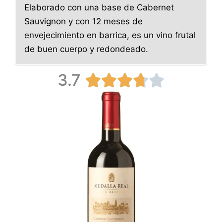
Elaborado con una base de Cabernet
Sauvignon y con 12 meses de
envejecimiento en barrica, es un vino frutal
de buen cuerpo y redondeado.
3.7
V





a
l
o
r
a
d
o
c
o
n