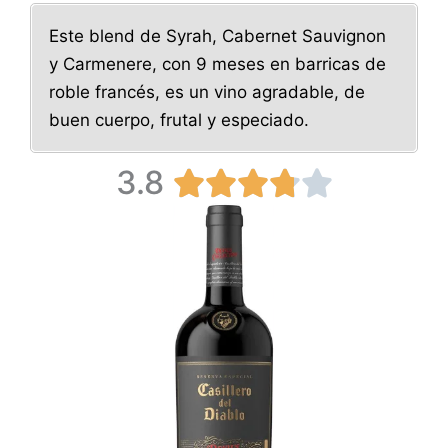
Este blend de Syrah, Cabernet Sauvignon
y Carmenere, con 9 meses en barricas de
roble francés, es un vino agradable, de
buen cuerpo, frutal y especiado.
3.8
V





a
l
o
r
a
d
o
c
o