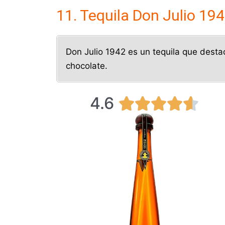
11. Tequila Don Julio 19
Don Julio 1942 es un tequila que desta
chocolate.
4.6
V





a
l
o
r
a
d
o
c