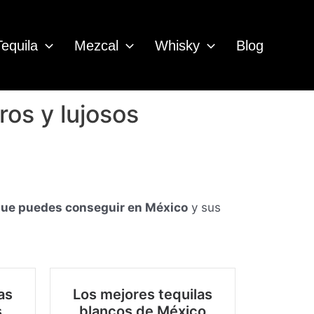
Tequila
Mezcal
Whisky
Blog
os y lujosos
 que puedes conseguir en México
y sus
as
Los mejores tequilas
s
blancos de México