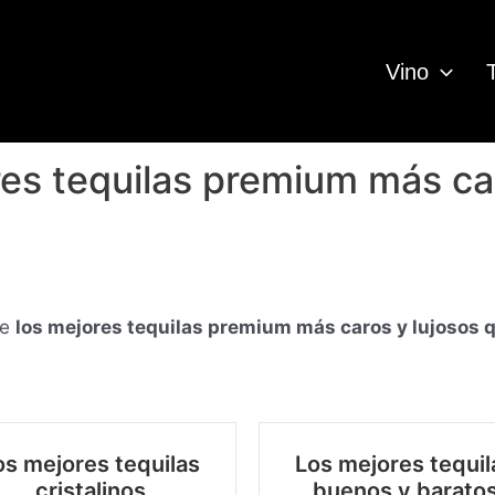
Vino
res tequilas premium más car
de
los mejores tequilas premium más caros y lujosos
os mejores tequilas
Los mejores tequil
cristalinos
buenos y barato