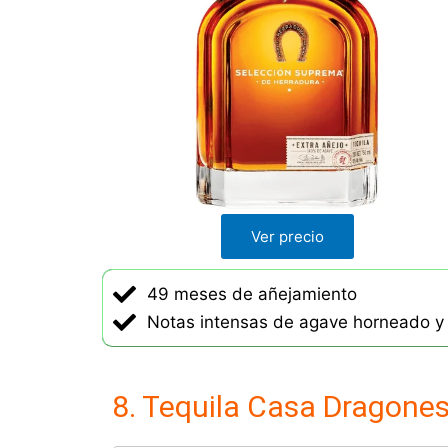
d
o
c
o
n
4
.
6
d
Ver precio
e
5
49 meses de añejamiento
Notas intensas de agave horneado y v
8. Tequila Casa Dragone