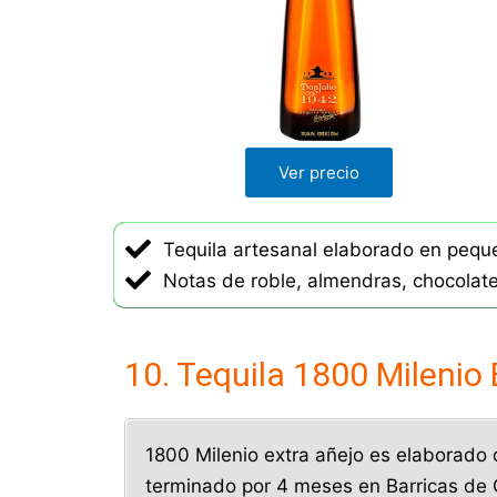
o
n
4
.
6
d
Ver precio
e
5
Tequila artesanal elaborado en pequ
Notas de roble, almendras, chocolate
10. Tequila 1800 Milenio 
1800 Milenio extra añejo es elaborado
terminado por 4 meses en Barricas de 