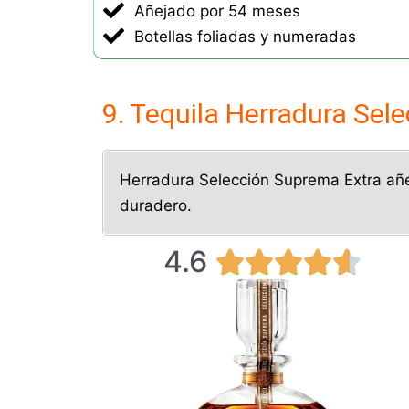
Añejado por 54 meses
e
Botellas foliadas y numeradas
5
9. Tequila Herradura Sel
Herradura Selección Suprema Extra añe
duradero.
4.6
V





a
l
o
r
a