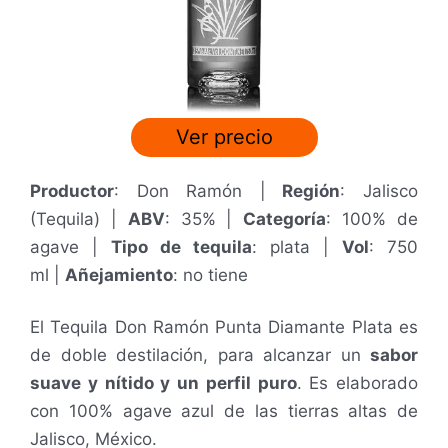
Ver precio
Productor
: Don Ramón |
Región
: Jalisco
(Tequila) |
ABV
: 35% |
Categoría
: 100% de
agave |
Tipo de tequila
: plata |
Vol
: 750
ml
|
Añejamiento
: no tiene
El Tequila Don Ramón Punta Diamante Plata es
de doble destilación, para alcanzar un
sabor
suave y nítido y un perfil puro
. Es e
laborado
con 100% agave azul de las tierras altas de
Jalisco, México.