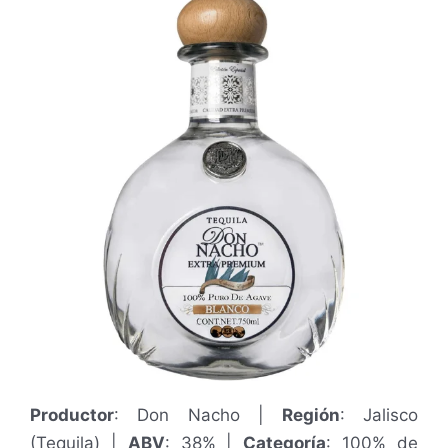
.
2
/
5
Productor
: Don Nacho |
Región
: Jalisco
(Tequila) |
ABV
: 38% |
Categoría
: 100% de