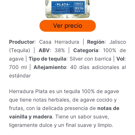
Ver precio
Productor
: Casa Herradura |
Región
: Jalisco
(Tequila) |
ABV
: 38% |
Categoría
: 100% de
agave |
Tipo de tequila
: Silver con barrica |
Vol
:
700 ml
|
Añejamiento
: 40 días adicionales al
estándar
Herradura Plata es un tequila 100% de agave
que t
iene notas herbales, de agave cocido y
frutas, con la delicada presencia de
notas de
vainilla y madera
. Tiene un sabor suave,
ligeramente dulce y un final suave y limpio.