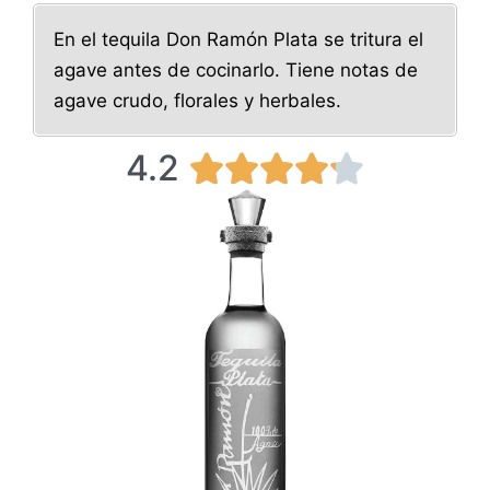
En el tequila Don Ramón Plata se tritura el
agave antes de cocinarlo. Tiene notas de
agave crudo, florales y herbales.
4.2
4





.
2
/
5