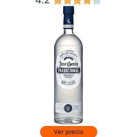





.
2
/
5
Ver precio