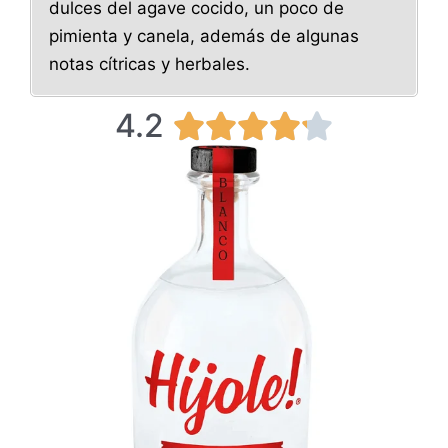
dulces del agave cocido, un poco de
pimienta y canela, además de algunas
notas cítricas y herbales.
4.2
4





.
2
/
5