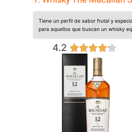
Tiene un perfil de sabor frutal y espe
para aquellos que buscan un whisky equ
4.2
V





a
l
o
r
a
d
o
c
o
n