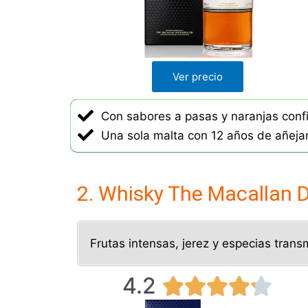
4
.
2
d
Ver precio
e
5
Con sabores a pasas y naranjas conf
Una sola malta con 12 años de añeja
2. Whisky The Macallan D
Frutas intensas, jerez y especias transm
4.2
V





a