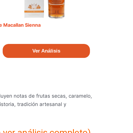
e Macallan Sienna
Ver Análisis
luyen notas de frutas secas, caramelo,
storia, tradición artesanal y
 ver análisis completo)