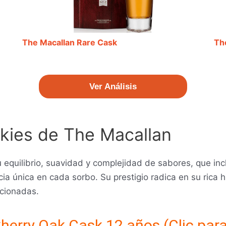
The Macallan Rare Cask
Th
Ver Análisis
skies de The Macallan
 equilibrio, suavidad y complejidad de sabores, que inc
a única en cada sorbo. Su prestigio radica en su rica hi
ccionadas.
herry Oak Cask 12 años (Clic para