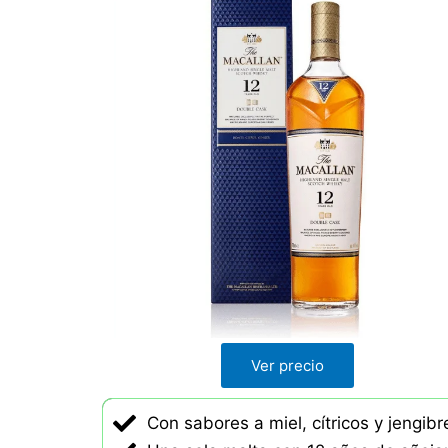
l
o
r
a
d
o
c
o
n
4
.
2
d
Ver precio
e
5
Con sabores a miel, cítricos y jengibr