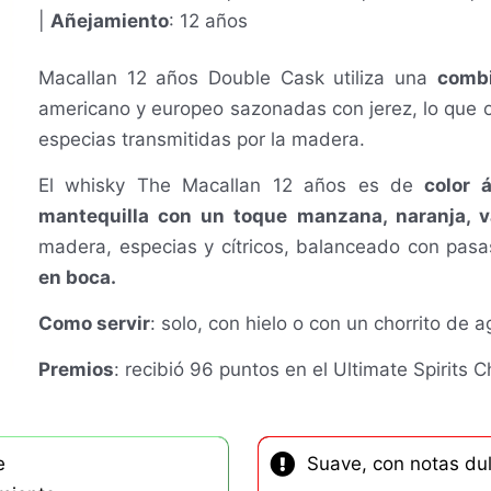
|
Añejamiento
: 12 años
Macallan 12 años Double Cask utiliza una
combi
americano y europeo sazonadas con jerez, lo que ot
especias transmitidas por la madera.
El whisky The Macallan 12 años es de
color 
mantequilla con un toque manzana, naranja, va
madera, especias y cítricos, balanceado con pas
en boca.
Como servir
:
s
olo, con hielo o con un chorrito de a
Premios
: recibió 96 puntos en el Ultimate Spirits 
e
Suave, con notas dul