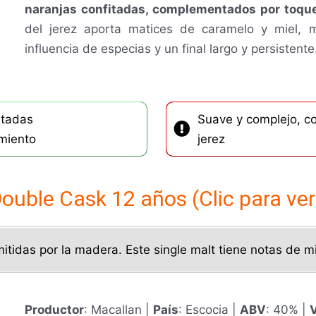
naranjas confitadas, complementados por toques
del jerez aporta matices de caramelo y miel, 
influencia de especias y un final largo y persistent
itadas
Suave y complejo, co
miento
jerez
ouble Cask 12 años (Clic para ver
itidas por la madera. Este single malt tiene notas de mie
Productor
: Macallan |
País
: Escocia |
ABV
: 40% |
V