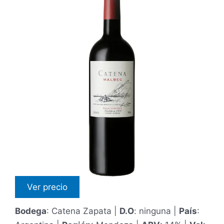
5
Ver precio
Bodega
: Catena Zapata |
D.O
: ninguna |
País
: