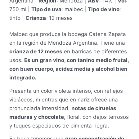
Argentina |
Región
: Mendoza |
ABV
: 14% |
Vol
:
750 ml |
Tipo de uva
: malbec |
Tipo de vino
:
tinto |
Crianza
: 12 meses
Malbec que produce la bodega Catena Zapata
en la región de Mendoza Argentina. Tiene una
crianza de 12 meses
en barricas de diferentes
usos.
Es un gran vino, con tanino medio frutal,
con buen cuerpo, acidez media y alcohol bien
integrado.
Presenta un color violeta intenso, con reflejos
violáceos, mientras que en nariz o
frece una
pronunciada intensidad,
notas de ciruelas
maduras y chocolate
, floral, con dejos terrosos
y toques especiados de pimienta negra.
En boca tenemos una
gran concentración de