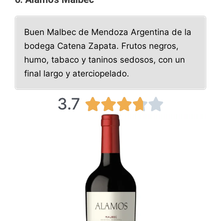
Buen Malbec de Mendoza Argentina de la
bodega Catena Zapata. Frutos negros,
humo, tabaco y taninos sedosos, con un
final largo y aterciopelado.
3.7
3





.
7
/
5