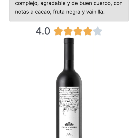
complejo, agradable y de buen cuerpo, con
notas a cacao, fruta negra y vainilla.
4.0
4





/
5