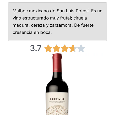
Malbec mexicano de San Luis Potosí. Es un
vino estructurado muy frutal; ciruela
madura, cereza y zarzamora. De fuerte
presencia en boca.
3.7
3





.
7
/
5