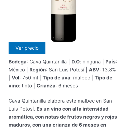
Ver precio
Bodega
: Cava Quintanilla |
D.O
: ninguna |
País
:
México |
Región
: San Luis Potosí |
ABV
: 13.8%
|
Vol
: 750 ml |
Tipo de uva
: malbec |
Tipo de
vino
: tinto |
Crianza
: 6 meses
Cava Quintanilla elabora este malbec en San
Luis Potosí.
Es un vino con alta intensidad
aromática, con notas de frutos negros y rojos
maduros, con una crianza de 6 meses en