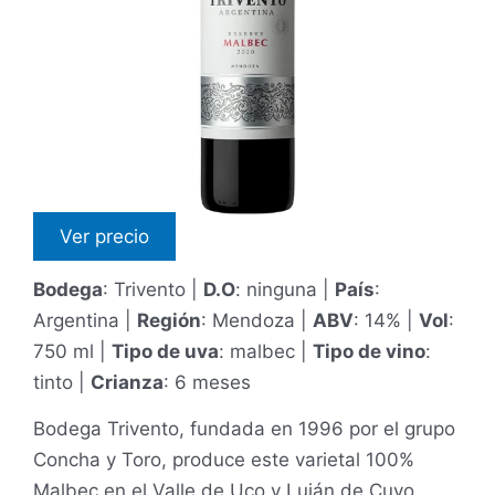
Ver precio
Bodega
: Trivento |
D.O
: ninguna |
País
:
Argentina |
Región
: Mendoza |
ABV
: 14% |
Vol
:
750 ml |
Tipo de uva
: malbec |
Tipo de vino
:
tinto |
Crianza
: 6 meses
Bodega Trivento, fundada en 1996 por el grupo
Concha y Toro, produce este varietal 100%
Malbec en el Valle de Uco y Luján de Cuyo,