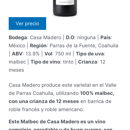
Ver precio
Bodega
: Casa Madero |
D.O
: ninguna |
País
:
México |
Región
: Parras de la Fuente, Coahuila
|
ABV
: 13.9% |
Vol
: 750 ml |
Tipo de uva
:
malbec |
Tipo de vino
: tinto |
Crianza
: 12
meses
Casa Madero produce este varietal en el Valle
de Parras Coahuila, utilizando
100% malbec,
con una crianza de 12 meses
en barrica de
roble francés y roble americano.
Este Malbec de Casa Madero es un vino
complejo, agradable y de buen cuerpo, con