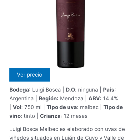
Ver precio
Bodega
: Luigi Bosca |
D.O
: ninguna |
País
:
Argentina |
Región
: Mendoza |
ABV
: 14.4%
|
Vol
: 750 ml |
Tipo de uva
: malbec |
Tipo de
vino
: tinto |
Crianza
: 12 meses
Luigi Bosca Malbec es elaborado con uvas de
viñedos situados en Luján de Cuyo y Valle de