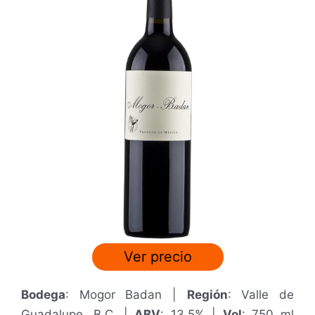
/
5
Ver precio
Bodega
: Mogor Badan |
Región
: Valle de
Guadalupe, B.C. |
ABV
: 13.5% |
Vol
: 750 ml