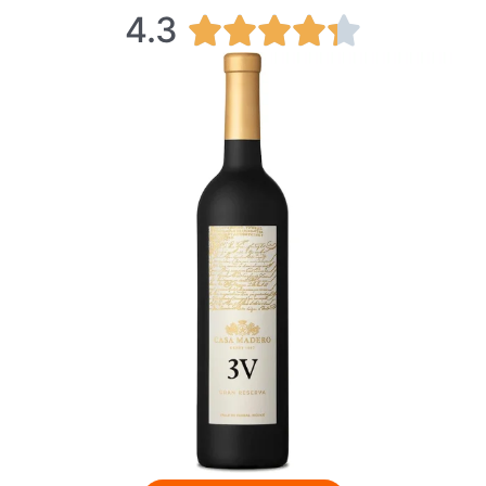
4.3
4





.
3
/
5