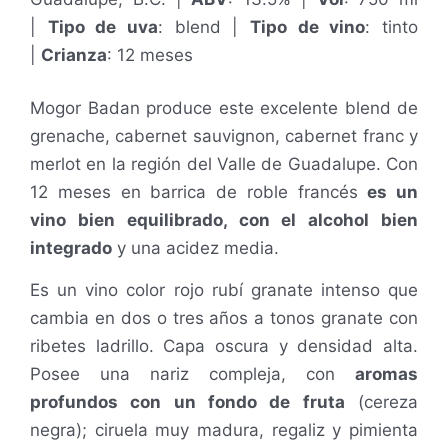
|
Tipo de uva
: blend |
Tipo de vino
: tinto
|
Crianza
: 12 meses
Mogor Badan produce este excelente blend de
g
renache, cabernet sauvignon, cabernet franc y
merlot en la región del Valle de Guadalupe.
Con
12 meses en barrica de roble francés
es un
vino bien equilibrado, con el alcohol bien
integrado
y una acidez media.
Es un vino c
olor rojo rubí granate intenso que
cambia en dos o tres años a tonos granate con
ribetes ladrillo. Capa oscura y densidad alta.
Posee una
n
ariz
c
ompleja, con
aromas
profundos con un fondo de fruta
(cereza
negra); ciruela muy madura, regaliz y pimienta