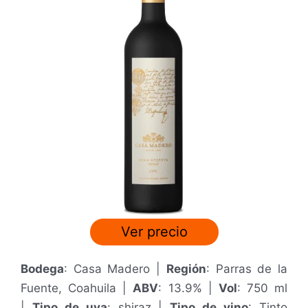
5
Ver precio
Bodega
: Casa Madero |
Región
: Parras de la
Fuente, Coahuila |
ABV
: 13.9% |
Vol
: 750 ml
|
Tipo de uva
: shiraz |
Tipo de vino
: Tinto