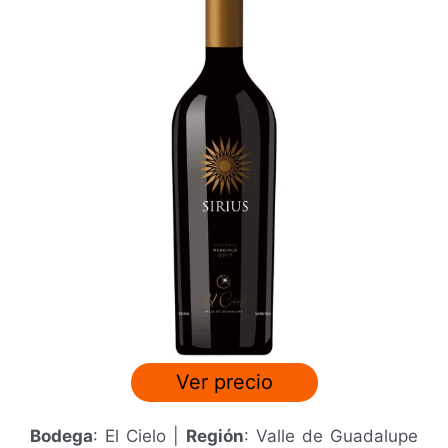
3
/
5
Ver precio
Bodega
: El Cielo |
Región
: Valle de Guadalupe