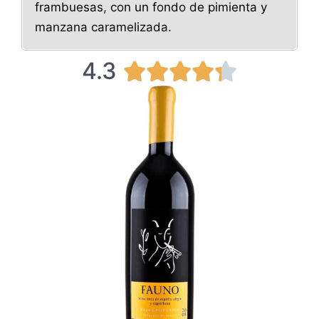
frambuesas, con un fondo de pimienta y
manzana caramelizada.
4.3
4





.
3
/
5