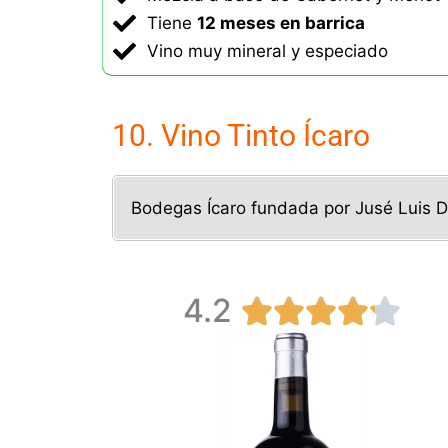
Tiene
12 meses en barrica
Vino muy mineral y especiado
10. Vino Tinto Ícaro
Bodegas Ícaro fundada por Jusé Luis D
4.2
V





a
l
o
r