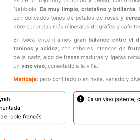
Es de un rojo muy profundo y denso, con matices
Nebbiolo.
Es muy limpio, cristalino y brillante
.
con delicados tonos de pétalos de rosas y
cere
abre con notas más minerales de grafito y café to
En boca encontramos
gran balance entre el d
taninos y acidez
; con sabores intensos de
frut
de la nariz, algo de fresas maduras y ligeras not
un
vino vivo
, conectado a la viña.
Maridaje
: pato confitado o en mole, venado y div
yrah
Es un vino potente, 
imentada
 de roble francés