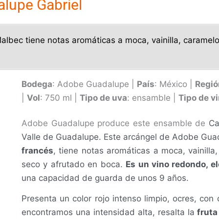
alupe Gabriel
lbec tiene notas aromáticas a moca, vainilla, caramel
Bodega
: Adobe Guadalupe |
País
: México |
Regió
|
Vol
: 750 ml |
Tipo de uva
: ensamble |
Tipo de v
Adobe Guadalupe produce este ensamble de
Ca
Valle de Guadalupe.
Este arcángel de Adobe Gua
francés
, tiene notas aromáticas a moca, vainill
seco y afrutado en boca.
Es un vino redondo, e
una capacidad de guarda de unos 9 años.
Presenta un color
rojo intenso limpio, ocres, co
encontramos una i
ntensidad alta, resalta la
fruta