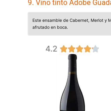
9. Vino tinto Adobe Guad
Este ensamble de Cabernet, Merlot y Ma
afrutado en boca.
4.2
V





a
l
o
r
a
d
o
c