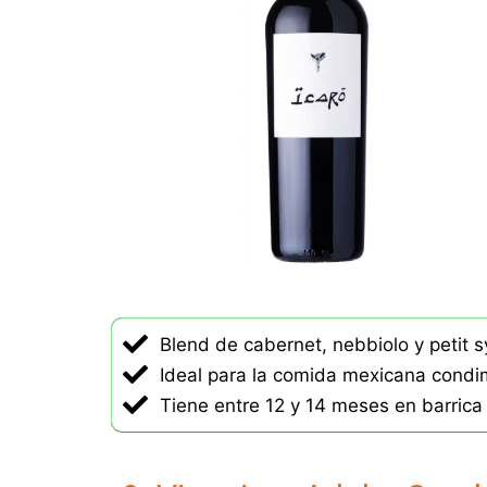
a
d
o
c
o
n
4
.
2
d
e
5
Blend de cabernet, nebbiolo y petit s
Ideal para la comida mexicana cond
Tiene entre 12 y 14 meses en barrica