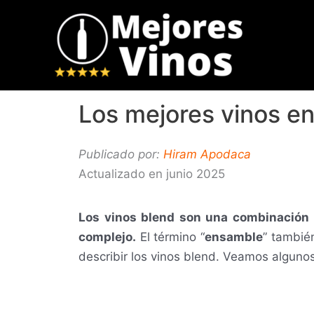
Ir
al
contenido
Los mejores vinos e
Publicado por:
Hiram Apodaca
Actualizado en junio 2025
Los vinos blend son una combinación 
complejo.
El término “
ensamble
” también
describir los vinos blend. V
eamos algunos 