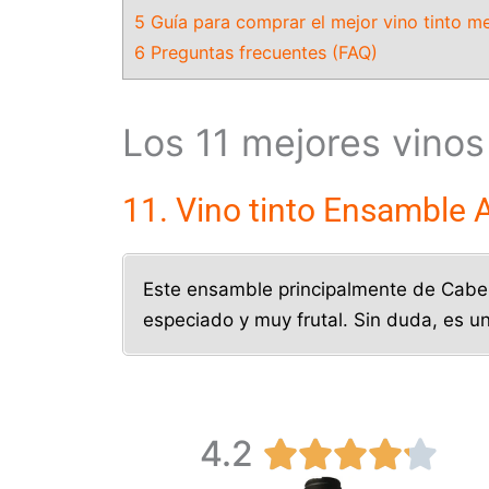
5 Guía para comprar el mejor vino tinto 
6 Preguntas frecuentes (FAQ)
Los 11 mejores vino
11. Vino tinto Ensamble A
Este ensamble principalmente de Cabern
especiado y muy frutal. Sin duda, es u
4.2
V





a