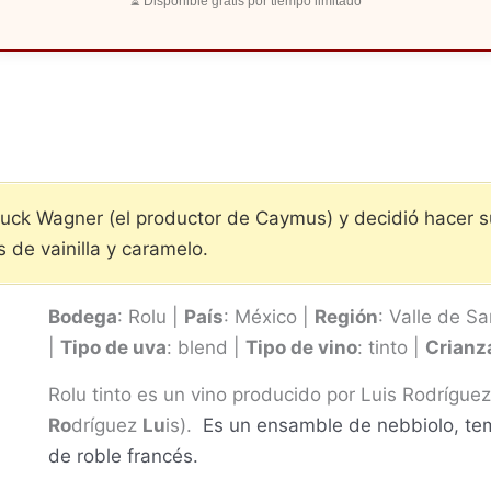
⏳ Disponible gratis por tiempo limitado
ck Wagner (el productor de Caymus) y decidió hacer su
 de vainilla y caramelo.
Bodega
: Rolu |
País
: México |
Región
: Valle de Sa
|
Tipo de uva
: blend |
Tipo de vino
: tinto |
Crianz
Rolu tinto es un vino producido por Luis Rodrígue
Ro
dríguez
Lu
is).
Es un ensamble de nebbiolo, tem
de roble francés.