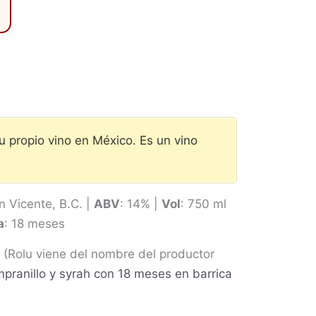
 propio vino en México. Es un vino
n Vicente, B.C. |
ABV
: 14% |
Vol
: 750 ml
a
: 18 meses
z (Rolu viene del nombre del productor
pranillo y syrah con 18 meses en barrica