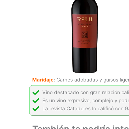
d
o
c
o
n
4
.
3
d
e
Maridaje
:
Carnes adobadas y guisos ligero
5
Vino destacado con gran relación cal
Es un vino expresivo, complejo y pod
La revista Catadores lo calificó con 
También te podría inte