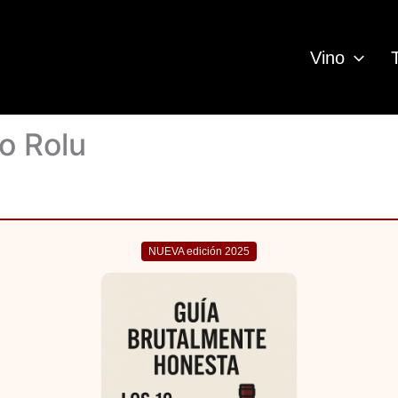
Vino
to Rolu
NUEVA edición 2025