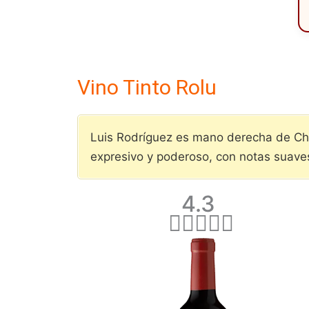
Vino Tinto Rolu
Luis Rodríguez es mano derecha de Chu
expresivo y poderoso, con notas suaves
V
4.3
a





l
o
r
a