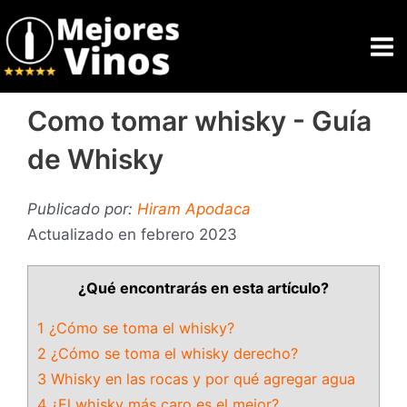
Ir
Ma
al
Me
contenido
Como tomar whisky - Guía
de Whisky
Publicado por:
Hiram Apodaca
Actualizado en febrero 2023
¿Qué encontrarás en esta artículo?
1 ¿Cómo se toma el whisky?
2 ¿Cómo se toma el whisky derecho?
3 Whisky en las rocas y por qué agregar agua
4 ¿El whisky más caro es el mejor?