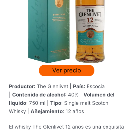
o
c
o
n
4
.
2
d
e
Ver precio
5
Productor
: The Glenlivet |
País
: Escocia
|
Contenido de alcohol
: 40% |
Volumen del
líquido
: 750 ml |
Tipo
: Single malt Scotch
Whisky |
Añejamiento
: 12 años
El whisky The Glenlivet 12 años es una exquisita