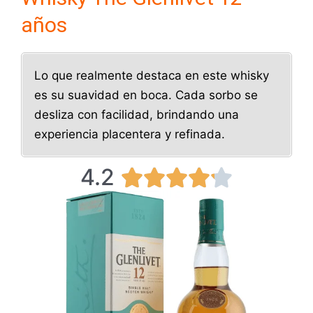
años
Lo que realmente destaca en este whisky
es su suavidad en boca. Cada sorbo se
desliza con facilidad, brindando una
experiencia placentera y refinada.
4.2
V





a
l
o
r
a
d