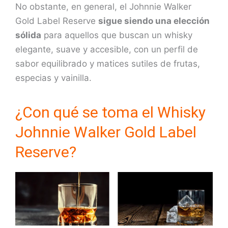
No obstante, en general, el Johnnie Walker
Gold Label Reserve
sigue siendo una elección
sólida
para aquellos que buscan un whisky
elegante, suave y accesible, con un perfil de
sabor equilibrado y matices sutiles de frutas,
especias y vainilla.
¿Con qué se toma el Whisky
Johnnie Walker Gold Label
Reserve?