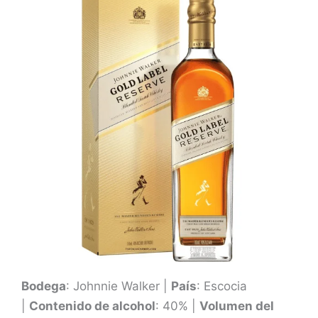
o
r
a
d
o
c
o
n
4
.
5
d
e
5
Bodega
: Johnnie Walker |
País
: Escocia
|
Contenido de alcohol
: 40% |
Volumen del