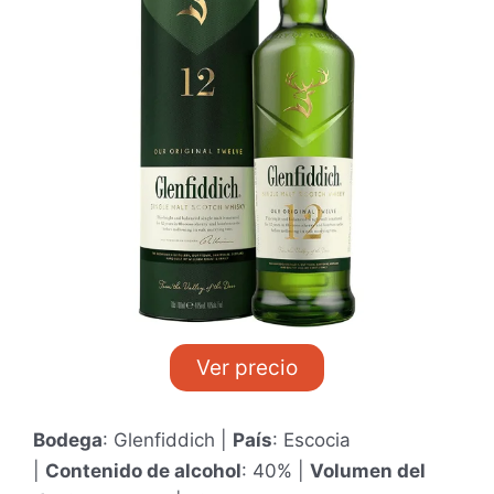
r
a
d
o
c
o
n
4
.
2
d
e
5
Ver precio
Bodega
: Glenfiddich |
País
: Escocia
|
Contenido de alcohol
: 40% |
Volumen del