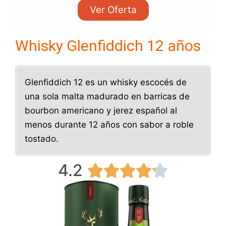
Ver Oferta
Whisky Glenfiddich 12 años
Glenfiddich 12 es un whisky escocés de
una sola malta madurado en barricas de
bourbon americano y jerez español al
menos durante 12 años con sabor a roble
tostado.
4.2
V





a
l
o